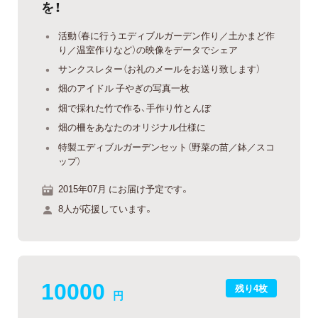
を！
活動（春に行うエディブルガーデン作り／土かまど作
り／温室作りなど）の映像をデータでシェア
サンクスレター（お礼のメールをお送り致します）
畑のアイドル 子やぎの写真一枚
畑で採れた竹で作る、手作り竹とんぼ
畑の柵をあなたのオリジナル仕様に
特製エディブルガーデンセット（野菜の苗／鉢／スコ
ップ）
2015年07月 にお届け予定です。
8人が応援しています。
10000
残り4枚
円