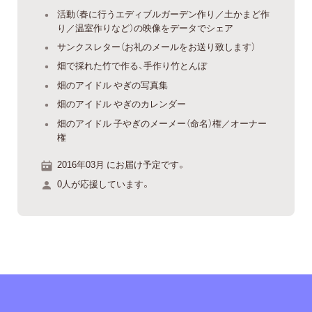
活動（春に行うエディブルガーデン作り／土かまど作
り／温室作りなど）の映像をデータでシェア
サンクスレター（お礼のメールをお送り致します）
畑で採れた竹で作る、手作り竹とんぼ
畑のアイドル やぎの写真集
畑のアイドル やぎのカレンダー
畑のアイドル 子やぎのメーメー（命名）権／オーナー
権
2016年03月 にお届け予定です。
0人が応援しています。