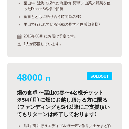
葉山牛・近海で採れた海産物・野草／山菜／野菜を使
ったDinner 3名様ご招待
食事とともに語り合う時間（3名様）
里山で行われている活動の見学／体感（3名様）
2015年06月 にお届け予定です。
1人が応援しています。
48000
SOLDOUT
円
畑の食卓 〜葉山の春〜4名様チケット
※5/4（月）に畑にお越し頂ける方に限る
（ファンディングも5/4以降にご支援頂い
てもリターンは終了しております）
活動（春に行うエディブルガーデン作り／土かまど作