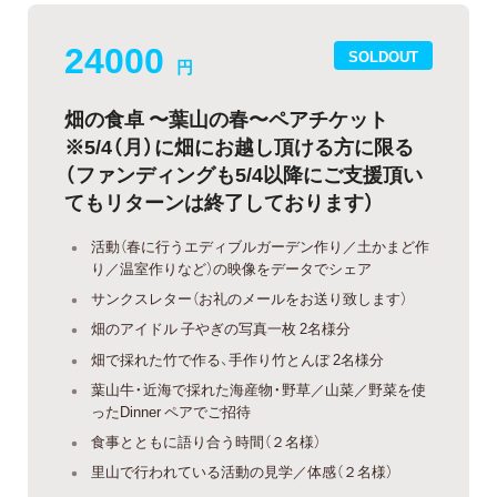
24000
SOLDOUT
円
畑の食卓 〜葉山の春〜ペアチケット
※5/4（月）に畑にお越し頂ける方に限る
（ファンディングも5/4以降にご支援頂い
てもリターンは終了しております）
活動（春に行うエディブルガーデン作り／土かまど作
り／温室作りなど）の映像をデータでシェア
サンクスレター（お礼のメールをお送り致します）
畑のアイドル 子やぎの写真一枚 2名様分
畑で採れた竹で作る、手作り竹とんぼ 2名様分
葉山牛・近海で採れた海産物・野草／山菜／野菜を使
ったDinner ペアでご招待
食事とともに語り合う時間（２名様）
里山で行われている活動の見学／体感（２名様）