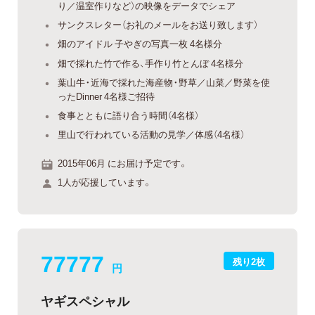
り／温室作りなど）の映像をデータでシェア
サンクスレター（お礼のメールをお送り致します）
畑のアイドル 子やぎの写真一枚 4名様分
畑で採れた竹で作る、手作り竹とんぼ 4名様分
葉山牛・近海で採れた海産物・野草／山菜／野菜を使
ったDinner 4名様ご招待
食事とともに語り合う時間（4名様）
里山で行われている活動の見学／体感（4名様）
2015年06月 にお届け予定です。
1人が応援しています。
77777
残り2枚
円
ヤギスペシャル