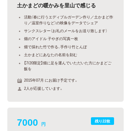
土かまどの暖かみを里山で感じる
活動（春に行うエディブルガーデン作り／土かまど作
り／温室作りなど）の映像をデータでシェア
サンクスレター（お礼のメールをお送り致します）
畑のアイドル 子やぎの写真一枚
畑で採れた竹で作る、手作り竹とんぼ
土かまどにあなたの名前を刻む
【7/20限定】畑に足を運んでいただいた方にかまどご
飯を
2015年07月 にお届け予定です。
2人が応援しています。
7000
残り22枚
円