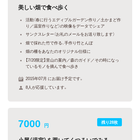
美しい畑で食べ歩く
活動（春に行うエディブルガーデン作り／土かまど作
り／温室作りなど）の映像をデータでシェア
サンクスレター（お礼のメールをお送り致します）
畑で採れた竹で作る、手作り竹とんぼ
畑の柵をあなたのオリジナル仕様に
【7/20限定】里山の案内／森のガイド／その時になっ
ているモノを摘んで食べ歩き
2015年07月 にお届け予定です。
8人が応援しています。
7000
残り28枚
円
小屋（温室）を覗いてくつろいでみる