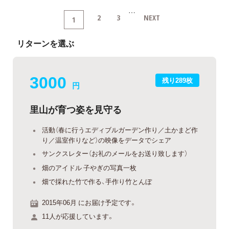
…
2
3
NEXT
1
リターンを選ぶ
3000
残り289枚
円
里山が育つ姿を見守る
活動（春に行うエディブルガーデン作り／土かまど作
り／温室作りなど）の映像をデータでシェア
サンクスレター（お礼のメールをお送り致します）
畑のアイドル 子やぎの写真一枚
畑で採れた竹で作る、手作り竹とんぼ
2015年06月 にお届け予定です。
11人が応援しています。