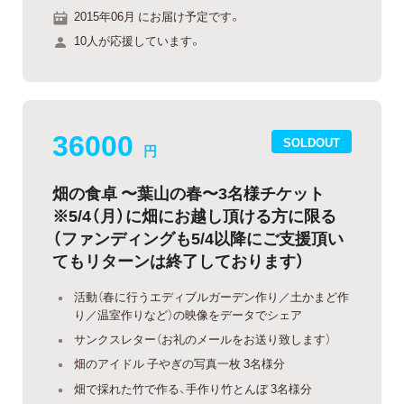
2015年06月 にお届け予定です。
10人が応援しています。
36000
SOLDOUT
円
畑の食卓 〜葉山の春〜3名様チケット
※5/4（月）に畑にお越し頂ける方に限る
（ファンディングも5/4以降にご支援頂い
てもリターンは終了しております）
活動（春に行うエディブルガーデン作り／土かまど作
り／温室作りなど）の映像をデータでシェア
サンクスレター（お礼のメールをお送り致します）
畑のアイドル 子やぎの写真一枚 3名様分
畑で採れた竹で作る、手作り竹とんぼ 3名様分