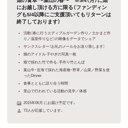
にお越し頂ける方に限る（ファンディン
グも5/4以降にご支援頂いてもリターンは
終了しております）
活動（春に行うエディブルガーデン作り／土かまど作
り／温室作りなど）の映像をデータでシェア
サンクスレター（お礼のメールをお送り致します）
畑のアイドル 子やぎの写真一枚
畑で採れた竹で作る、手作り竹とんぼ
葉山牛・近海で採れた海産物・野草／山菜／野菜を使
ったDinner
食事とともに語り合う時間
里山で行われている活動の見学／体感
2015年06月 にお届け予定です。
73人が応援しています。