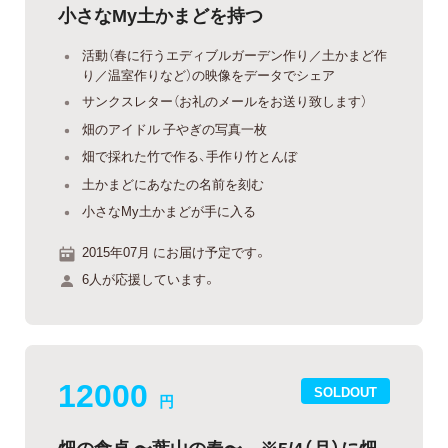
小さなMy土かまどを持つ
活動（春に行うエディブルガーデン作り／土かまど作
り／温室作りなど）の映像をデータでシェア
サンクスレター（お礼のメールをお送り致します）
畑のアイドル 子やぎの写真一枚
畑で採れた竹で作る、手作り竹とんぼ
土かまどにあなたの名前を刻む
小さなMy土かまどが手に入る
2015年07月 にお届け予定です。
6人が応援しています。
12000
SOLDOUT
円
畑の食卓 〜葉山の春〜 ※5/4（月）に畑