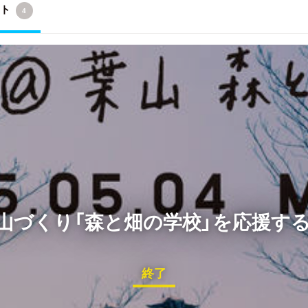
クト
4
山づくり「森と畑の学校」を応援す
終了