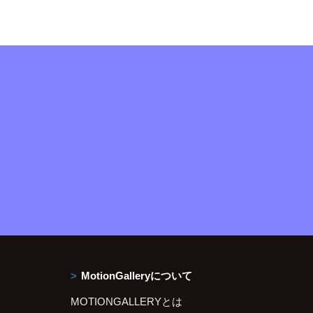
MotionGalleryについて
MOTIONGALLERYとは