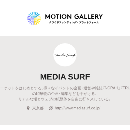
Highlight
人気のプロジェクト
新着プロジェクト
終了間近のプロジェ
MEDIA SURF
Feature
ケットをはじめとする、様々なイベントの企画・運営や雑誌『NORAH』『TRUE 
タグから探す
キュレーターから探す
特集から探す
の印刷物の企画・編集などを手がける。
リアルな場とウェブの紙媒体を自由に行き来している。
東京都
http://www.mediasurf.co.jp/
Legendary
最新達成プロジェクト
調達額が大きいプロジェクト