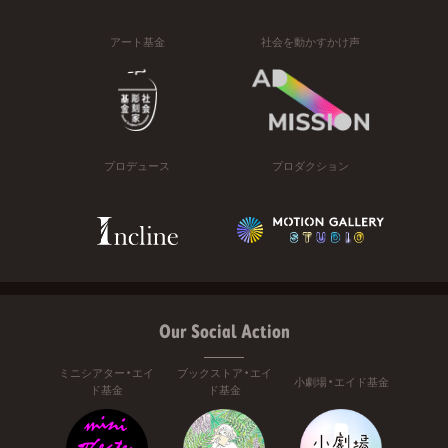
アート基金
社会を動かすかけ声
プロデュース
プロダクション
Our Social Action
ミニシアター・エイ
ブックストア・エイ
小劇場・エイド基金
ド基金
ド基金