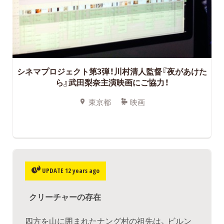
シネマプロジェクト第3弾！川村清人監督『夜があけた
ら』武田梨奈主演映画にご協力！
東京都
映画
UPDATE 12 years ago
クリーチャーの存在
四方を山に囲まれたナング村の祖先は、 ビルン