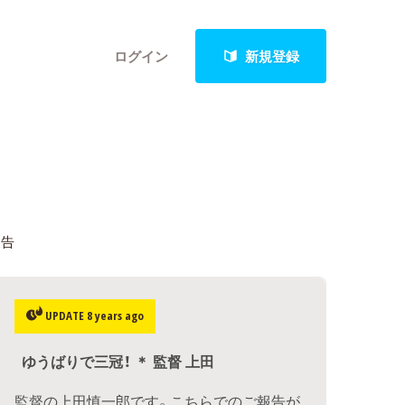
ログイン
新規登録
クト
報告
最新進捗報告から探す
UPDATE 8 years ago
ゆうばりで三冠！ ＊ 監督 上田
監督の上田慎一郎です。こちらでのご報告が