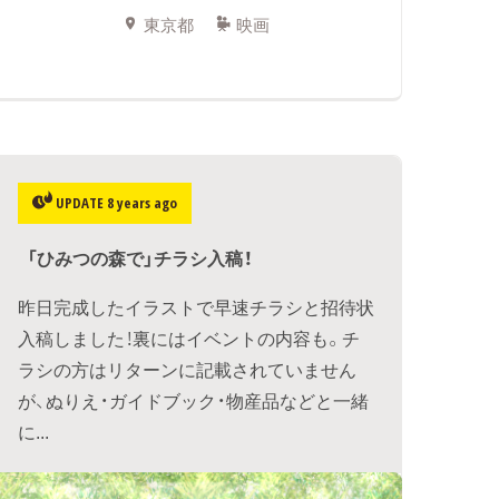
東京都
映画
UPDATE 8 years ago
「ひみつの森で」チラシ入稿！
昨日完成したイラストで早速チラシと招待状
入稿しました！裏にはイベントの内容も。チ
ラシの方はリターンに記載されていません
が、ぬりえ・ガイドブック・物産品などと一緒
に...