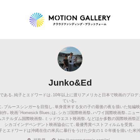
Highlight
人気のプロジェクト
新着プロジェクト
終了間近のプロジェ
Junko&Ed
Feature
である、純子とエドワードは、10年以上に渡りアメリカと日本で映画のプロデ
タグから探す
キュレーターから探す
特集から探す
ている。
に、ブルースシンガーを目指し、単身渡米する女の子の最後の夜を描いた短編映画「Hom
作。映画「Homesick Blues」は、シカゴ国際映画祭、ハワイ国際映画祭、ニ
Legendary
ムステルダム国際映画祭、ミッドウエスト映画祭、などほか多数の国際映画祭正式招
シカゴインデペンデント映画協会にて、最優秀賞ベストフィルムを受賞。
純子とエドワードは沖縄在住の米兵に暴行をうけた少女の１０年後を描いた米沖合
最新達成プロジェクト
調達額が大きいプロジェクト
福島県
http://uncannyterrain.com/jp/