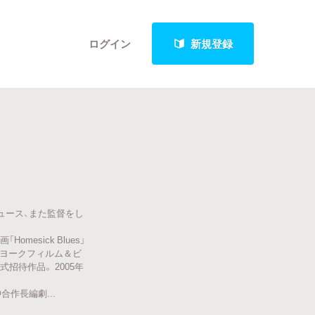
ログイン
新規登録
クト
ュース、また監督をし
最新進捗報告から探す
esick Blues」
ューヨークフィルム＆ビ
待作品。 2005年
作長編劇...