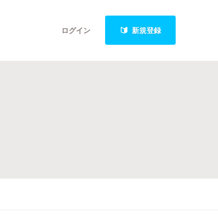
ログイン
新規登録
クト
最新進捗報告から探す