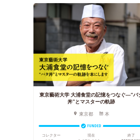
東京藝術大学 大浦食堂の記憶をつなぐ―“バ
丼”とマスターの軌跡
東京都
本
FUNDED
コレクター
現在
終了