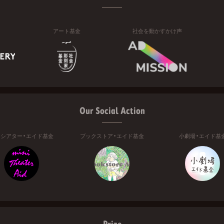
アート基金
社会を動かすかけ声
Our Social Action
ニシアター・エイド基金
ブックストア・エイド基金
小劇場・エイド基