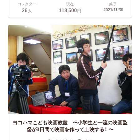
コレクター
現在
終了
26
118,500
2021/11/30
人
円
ヨコハマこども映画教室 〜小学生と一流の映画監
督が3日間で映画を作って上映する！ 〜