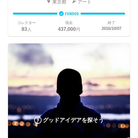
東京都
アート
FUNDED
コレクター
現在
終了
83
437,000
2016/10/07
人
円
グッドアイデアを探そう