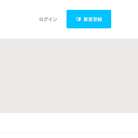
ログイン
新規登録
クト
最新進捗報告から探す