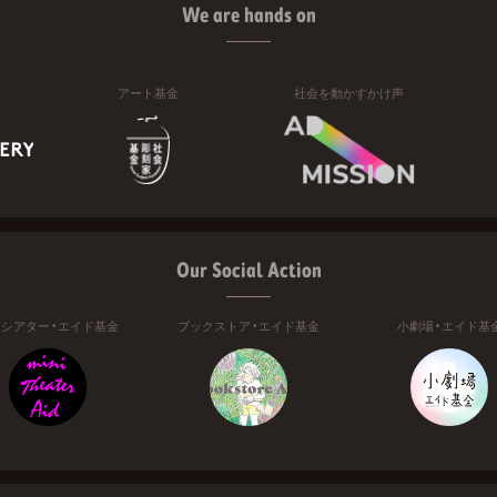
We are hands on
アート基金
社会を動かすかけ声
Our Social Action
ニシアター・エイド基金
ブックストア・エイド基金
小劇場・エイド基