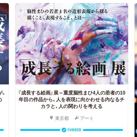
が、
『成長する絵画』展～重度脳性まひ4人の若者の10
の
年目の作品から、人を表現に向かわせる内なるチ
カラと、人の関わりを考える
東京都
アート
FUNDED