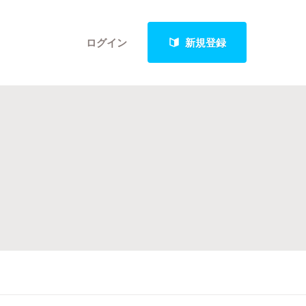
ログイン
新規登録
クト
最新進捗報告から探す