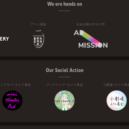
We are hands on
アート基金
社会を動かすかけ声
Our Social Action
ニシアター・エイド基金
ブックストア・エイド基金
小劇場・エイド基