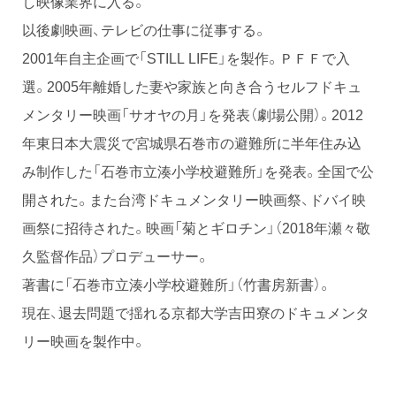
し映像業界に入る。
以後劇映画、テレビの仕事に従事する。
2001年自主企画で「STILL LIFE」を製作。ＰＦＦで入
選。2005年離婚した妻や家族と向き合うセルフドキュ
メンタリー映画「サオヤの月」を発表（劇場公開）。2012
年東日本大震災で宮城県石巻市の避難所に半年住み込
み制作した「石巻市立湊小学校避難所」を発表。全国で公
開された。また台湾ドキュメンタリー映画祭、ドバイ映
画祭に招待された。映画「菊とギロチン」（2018年瀬々敬
久監督作品）プロデューサー。
著書に「石巻市立湊小学校避難所」（竹書房新書）。
現在、退去問題で揺れる京都大学吉田寮のドキュメンタ
リー映画を製作中。