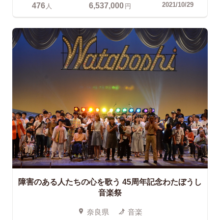
476
6,537,000
2021/10/29
人
円
障害のある人たちの心を歌う
45周年記念わたぼうし
音楽祭
奈良県
音楽