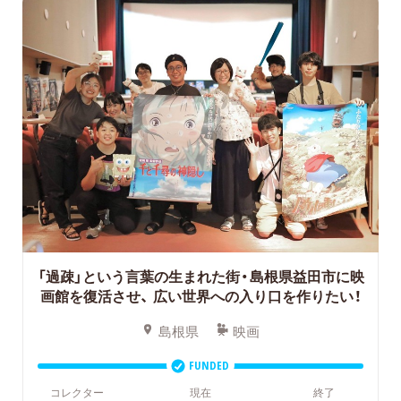
「過疎」という言葉の生まれた街・島根県益田市に映
画館を復活させ、
広い世界への入り口を作りたい！
島根県
映画
FUNDED
コレクター
現在
終了