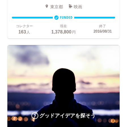
東京都
映画
FUNDED
コレクター
現在
終了
163
1,378,800
2016/08/31
人
円
グッドアイデアを探そう