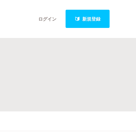
ログイン
新規登録
クト
最新進捗報告から探す