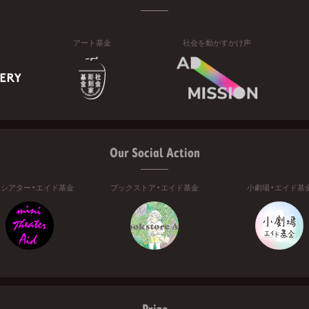
アート基金
社会を動かすかけ声
Our Social Action
ニシアター・エイド基金
ブックストア・エイド基金
小劇場・エイド基