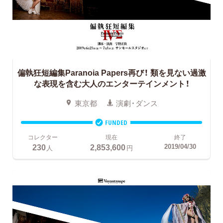
偏執狂短編集Paranoia Papers再び！
類を見ない過激
な表現を含む大人のエンターテインメント！
東京都
演劇・ダンス
FUNDED
コレクター
現在
終了
230
2,853,600
2019/04/30
人
円