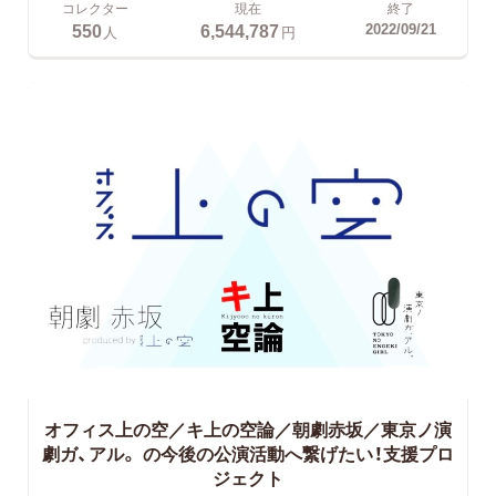
コレクター
現在
終了
550
6,544,787
2022/09/21
人
円
オフィス上の空／キ上の空論／朝劇赤坂／東京ノ演
劇ガ、アル。
の今後の公演活動へ繋げたい！支援プロ
ジェクト