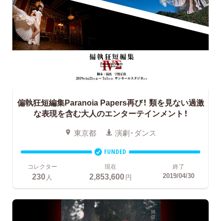
偏執狂短編集Paranoia Papers再び！
類を見ない過激
な表現を含む大人のエンターテインメント！
東京都
演劇・ダンス
FUNDED
コレクター
現在
終了
230
2,853,600
2019/04/30
人
円