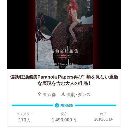
偏執狂短編集Paranoia Papers再び！
類を見ない過激
な表現を含む大人の作品！
東京都
演劇・ダンス
FUNDED
コレクター
現在
終了
173
1,493,000
2018/05/14
人
円