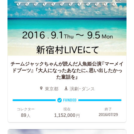
チームジャックちゃんが読んだ人魚姫公演『マーメイ
ドブーツ』 「大人になったあなたに、思い出したかっ
た童話を」
東京都
演劇・ダンス
FUNDED
コレクター
現在
終了
89
1,152,000
2016/07/29
人
円