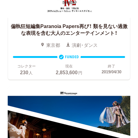
偏執狂短編集Paranoia Papers再び！
類を見ない過激
な表現を含む大人のエンターテインメント！
東京都
演劇・ダンス
FUNDED
コレクター
現在
終了
230
2,853,600
2019/04/30
人
円