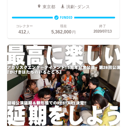
東京都
演劇・ダンス
FUNDED
コレクター
現在
終了
412
5,362,000
2020/07/13
人
円