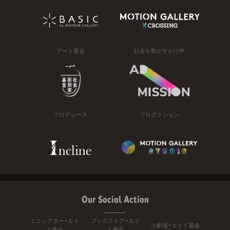
アート基金
社会を動かすかけ声
プロデュース
プロダクション
Our Social Action
ミニシアター・エイ
ブックストア・エイ
小劇場・エイド基金
ド基金
ド基金