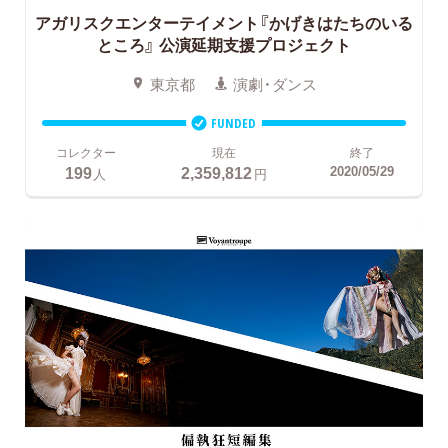
アガリスクエンターテイメント『かげきはたちのいる
ところ』
公演延期支援プロジェクト
東京都
演劇・ダンス
FUNDED
コレクター
現在
終了
199
2,359,812
2020/05/29
人
円