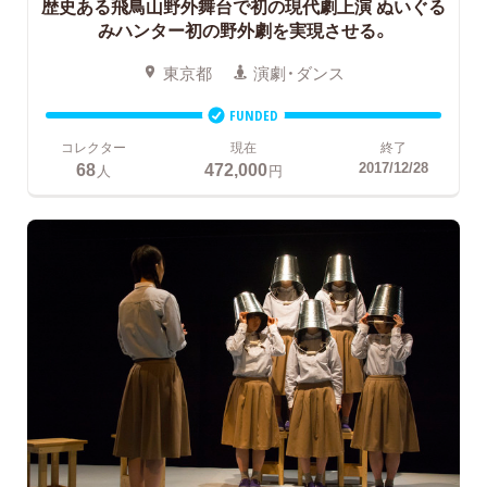
歴史ある飛鳥山野外舞台で初の現代劇上演
ぬいぐる
みハンター初の野外劇を実現させる。
東京都
演劇・ダンス
FUNDED
コレクター
現在
終了
68
472,000
2017/12/28
人
円