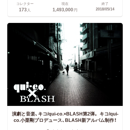
コレクター
現在
終了
173
1,493,000
2018/05/14
人
円
演劇と音楽、キコ/qui-co.×BLASH第2弾。
キコ/qui-
co.小栗剛プロデュース、BLASH新アルバム制作！