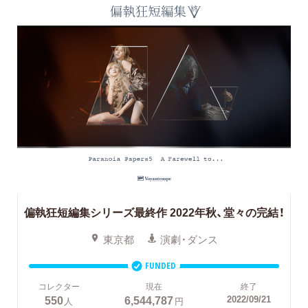
偏執狂短編集シリーズ最終作 2022年秋、堂々の完結！
東京都
演劇・ダンス
FUNDED
コレクター
現在
終了
550
6,544,787
2022/09/21
人
円