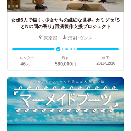
女優6人で描く、少女たちの繊細な世界。カミグセ「S
とNの間の香り」再演製作支援プロジェクト
東京都
演劇・ダンス
FUNDED
コレクター
現在
終了
46
580,000
2016/12/16
人
円