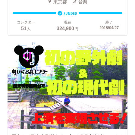
東京都
音楽
FUNDED
コレクター
現在
終了
51
324,900
2018/04/27
人
円