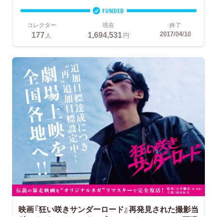
FUNDED
コレクター
現在
終了
177
1,694,531
2017/04/10
人
円
映画『狂い咲きサンダーロード』再発見された撮影当