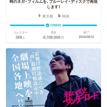
時のネガ・フィルムを、ブルーレイ・ディスクで再現
します！
東京都
映画
FUNDED
コレクター
現在
終了
368
6,706,000
2016/08/31
人
円