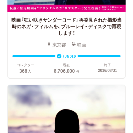
映画『狂い咲きサンダーロード』再発見された撮影当
時のネガ・フィルムを、ブルーレイ・ディスクで再現
します！
東京都
映画
FUNDED
コレクター
現在
終了
368
6,706,000
2016/08/31
人
円