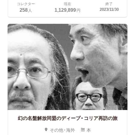
コレクター
現在
終了
258
1,129,899
2023/11/30
人
円
幻の名盤解放同盟のディープ・コリア再訪の旅
その他・海外
本