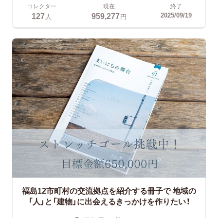
コレクター
現在
終了
127
959,277
2025/09/19
人
円
福島12市町村の交流拠点を紹介する冊子で
地域の
「人」と「建物」に出会えるきっかけを作りたい！