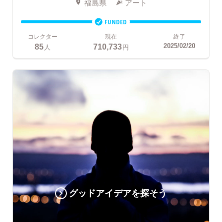
福島県
アート
FUNDED
コレクター
現在
終了
85
710,733
2025/02/20
人
円
グッドアイデアを探そう