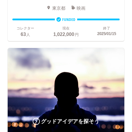
東京都
映画
FUNDED
コレクター
現在
終了
63
1,022,000
2025/01/15
人
円
グッドアイデアを探そう