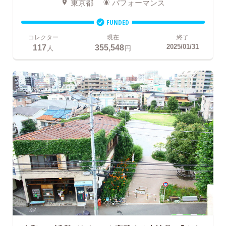
東京都
パフォーマンス
FUNDED
コレクター
現在
終了
117
355,548
2025/01/31
人
円