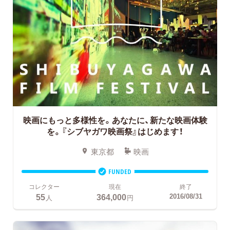
映画にもっと多様性を。あなたに、新たな映画体験
を。『シブヤガワ映画祭』はじめます！
東京都
映画
FUNDED
コレクター
現在
終了
55
364,000
2016/08/31
人
円