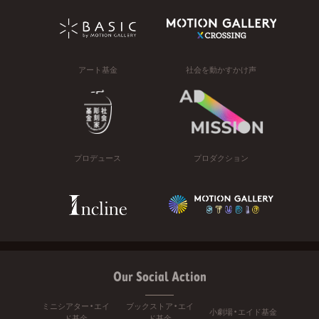
アート基金
社会を動かすかけ声
プロデュース
プロダクション
Our Social Action
ミニシアター・エイ
ブックストア・エイ
小劇場・エイド基金
ド基金
ド基金