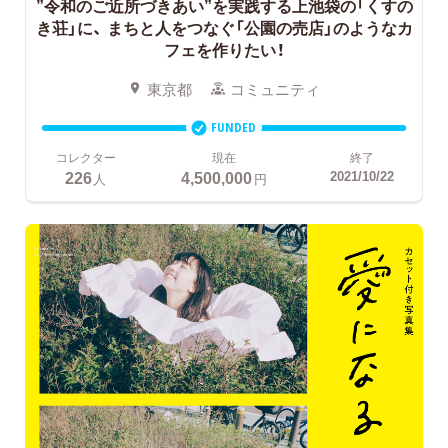
”令和のご近所づきあい”を実践する上池袋の「くすの
き荘」に、
まちと人をつなぐ「公園の売店」のようなカ
フェを作りたい！
東京都
コミュニティ
FUNDED
コレクター
現在
終了
226
4,500,000
2021/10/22
人
円