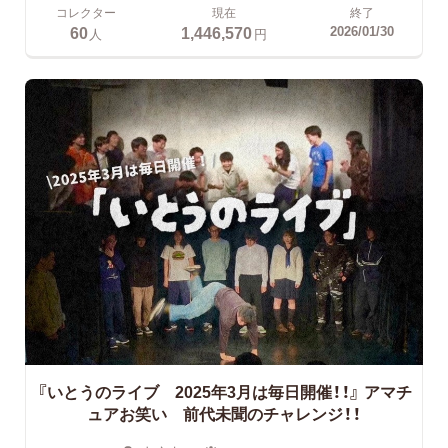
コレクター
現在
終了
60
1,446,570
2026/01/30
人
円
『いとうのライブ 2025年3月は毎日開催！！』 アマチ
ュアお笑い 前代未聞のチャレンジ！！