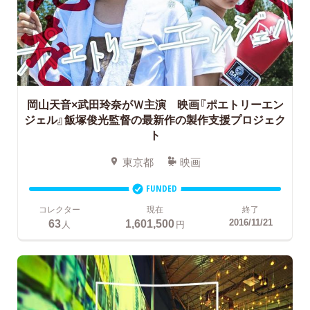
岡山天音×武田玲奈がＷ主演 映画『ポエトリーエン
ジェル』飯塚俊光監督の最新作の製作支援プロジェク
ト
東京都
映画
FUNDED
コレクター
現在
終了
63
1,601,500
2016/11/21
人
円