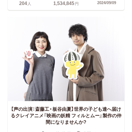
204
1,534,845
2024/09/09
人
円
【声の出演：斎藤工・板谷由夏】
世界の子ども達へ届け
るクレイアニメ『映画の妖精 フィルとムー』製作の仲
間になりませんか?