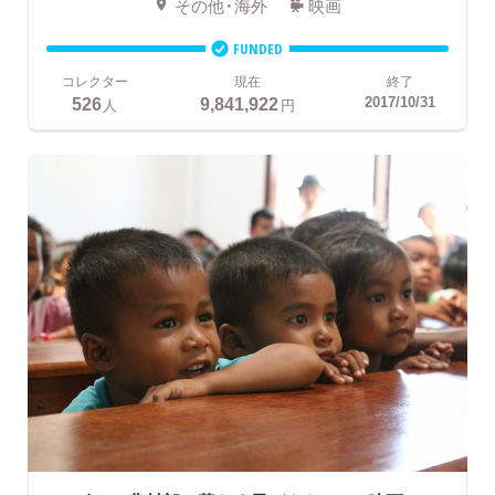
その他・海外
映画
FUNDED
コレクター
現在
終了
526
9,841,922
2017/10/31
人
円