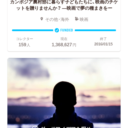
カンボジア農村部に暮らす子どもたちに、映画のチケ
ットを贈りませんか？ ―映画で夢の種まきをー
その他・海外
映画
FUNDED
コレクター
現在
終了
159
1,368,627
2016/01/15
人
円