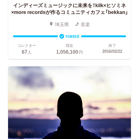
インディーズミュージックに未来を！kilk×ヒソミネ
×more recordsが作るコミュニティカフェ「bekkan」
埼玉県
音楽
FUNDED
コレクター
現在
終了
67
1,056,100
2016/02/22
人
円