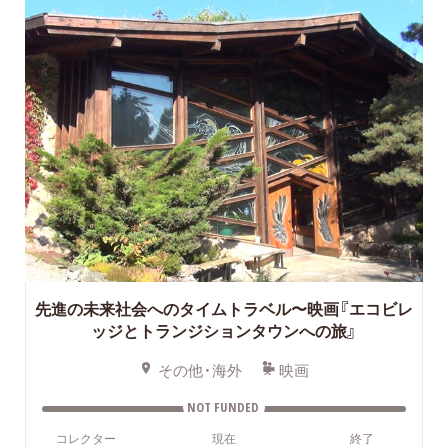
先進の未来社会へのタイムトラベル〜映画『エコビレ
ッジとトランジションタウンへの旅』
その他・海外
映画
NOT FUNDED
コレクター
現在
終了