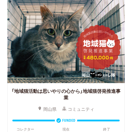
「地域猫活動は思いやりの心から」地域猫啓発推進事
業
岡山県
コミュニティ
FUNDED
コレクター
現在
終了