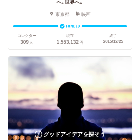
へ、世界へ。
東京都
映画
FUNDED
コレクター
現在
終了
309
1,553,132
2015/12/25
人
円
グッドアイデアを探そう