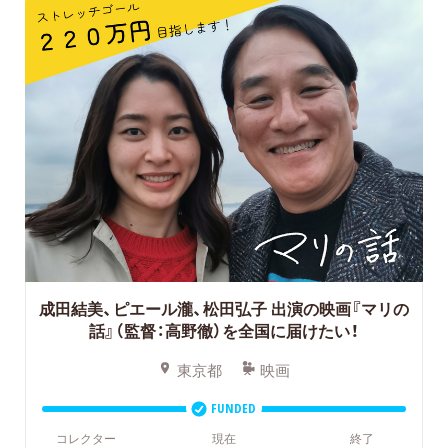
成田結美、ピエール瀧、松田弘子 出演の映画『マリの
話』（監督：高野徹）を全国に届けたい！
東京都
映画
FUNDED
コレクター
現在
終了