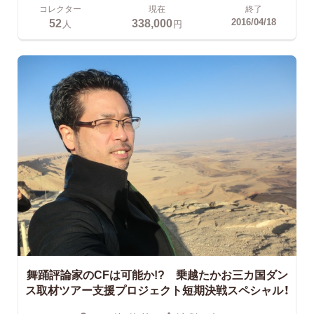
コレクター
現在
終了
52
338,000
2016/04/18
人
円
舞踊評論家のCFは可能か!? 乗越たかお三カ国ダン
ス取材ツアー支援プロジェクト短期決戦スペシャル！