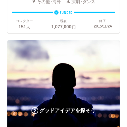
その他・海外
演劇・ダンス
FUNDED
コレクター
現在
終了
151
1,077,000
2015/11/24
人
円
グッドアイデアを探そう