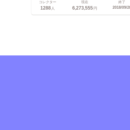
コレクター
現在
終了
1288
6,273,555
2018/09/2
人
円