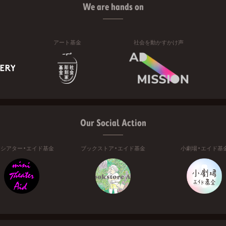
We are hands on
アート基金
社会を動かすかけ声
Our Social Action
ニシアター・エイド基金
ブックストア・エイド基金
小劇場・エイド基