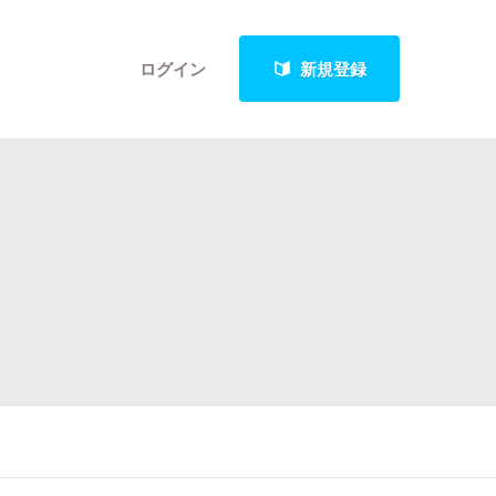
ログイン
新規登録
クト
最新進捗報告から探す