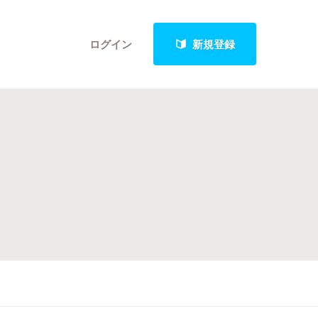
ログイン
新規登録
クト
最新進捗報告から探す