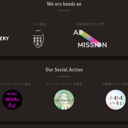
We are hands on
アート基金
社会を動かすかけ声
Our Social Action
ニシアター・エイド基金
ブックストア・エイド基金
小劇場・エイド基