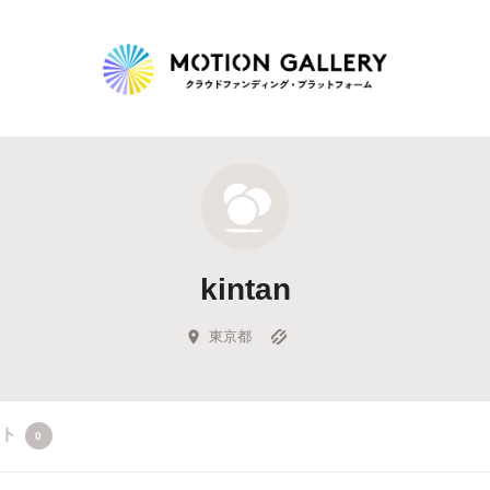
Highlight
人気のプロジェクト
新着プロジェクト
終了間近のプロジェ
kintan
Feature
タグから探す
キュレーターから探す
特集から探す
東京都
Legendary
クト
0
最新達成プロジェクト
調達額が大きいプロジェクト