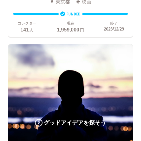
東京都
映画
FUNDED
コレクター
現在
終了
141
1,959,000
2023/12/29
人
円
グッドアイデアを探そう