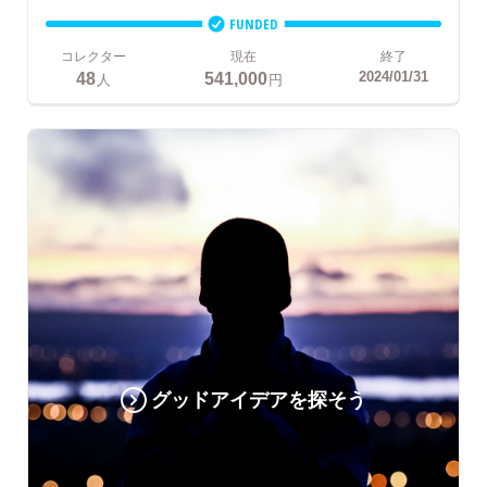
FUNDED
コレクター
現在
終了
48
541,000
2024/01/31
人
円
グッドアイデアを探そう