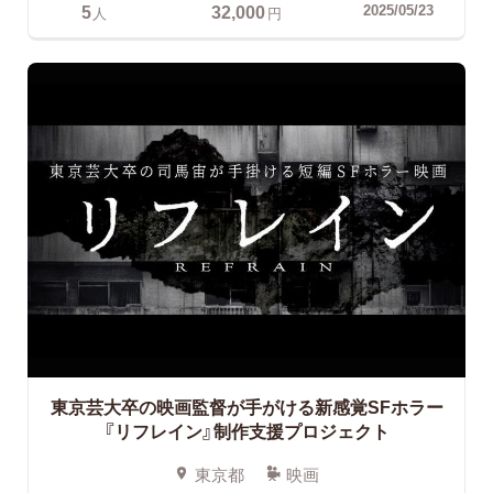
5
32,000
2025/05/23
人
円
東京芸大卒の映画監督が手がける新感覚SFホラー
『リフレイン』制作支援プロジェクト
東京都
映画