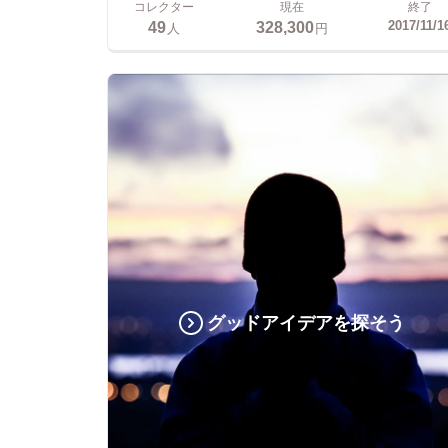
コレクター
現在
終了
49
328,300
2017/11/1
人
円
グッドアイデアを探そう