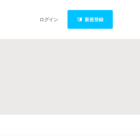
ログイン
新規登録
クト
最新進捗報告から探す