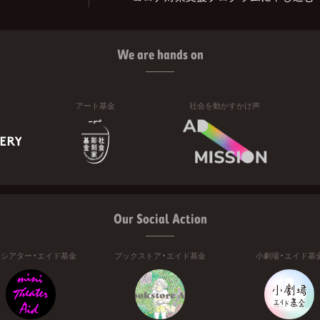
We are hands on
アート基金
社会を動かすかけ声
Our Social Action
ニシアター・エイド基金
ブックストア・エイド基金
小劇場・エイド基