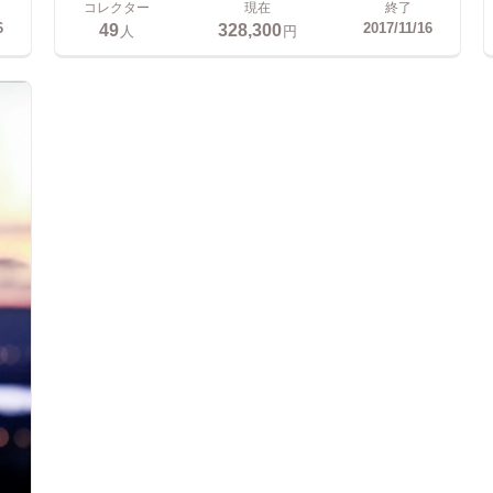
コレクター
現在
終了
49
328,300
6
2017/11/16
人
円