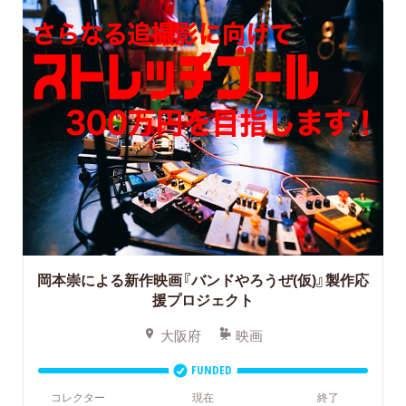
岡本崇による新作映画『バンドやろうぜ(仮)』製作応
援プロジェクト
大阪府
映画
FUNDED
コレクター
現在
終了