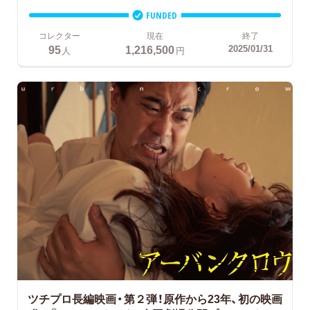
FUNDED
コレクター
現在
終了
95
1,216,500
2025/01/31
人
円
ツチプロ長編映画・第２弾！原作から23年、初の映画