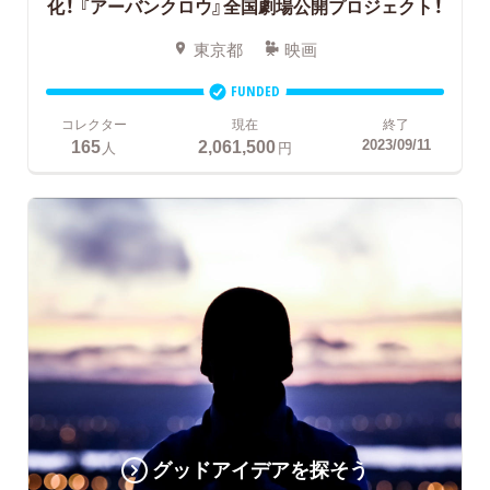
化！
『アーバンクロウ』全国劇場公開プロジェクト！
東京都
映画
FUNDED
コレクター
現在
終了
165
2,061,500
2023/09/11
人
円
グッドアイデアを探そう