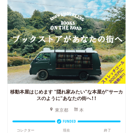
移動本屋はじめます
”隠れ家みたい”な本屋が”サーカ
スのように”あなたの街へ！！
東京都
本
FUNDED
コレクター
現在
終了