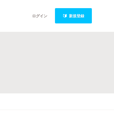
ログイン
新規登録
クト
最新進捗報告から探す