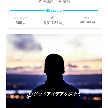
沖縄県
映画
FUNDED
コレクター
現在
終了
369
6,311,854
2023/08/24
人
円
グッドアイデアを探そう