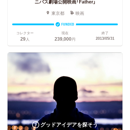
ニバス劇場公開映画「Father」
東京都
映画
FUNDED
コレクター
現在
終了
29
239,000
2013/05/31
人
円
グッドアイデアを探そう