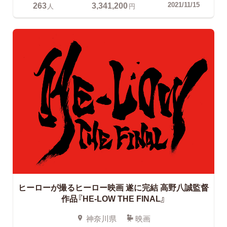
263
3,341,200
2021/11/15
人
円
ヒーローが撮るヒーロー映画 遂に完結
高野八誠監督
作品『HE-LOW THE FINAL』
神奈川県
映画