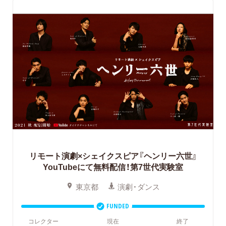
リモート演劇×シェイクスピア『ヘンリー六世』
YouTubeにて無料配信！第7世代実験室
東京都
演劇・ダンス
FUNDED
コレクター
現在
終了