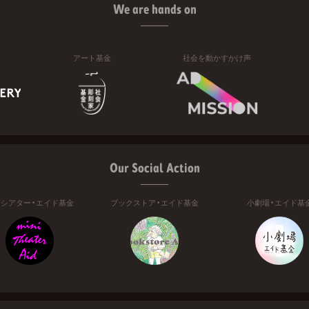
We are hands on
アート基金
社会を動かすかけ声
Our Social Action
ニシアター・エイド基金
ブックストア・エイド基金
小劇場・エイド基