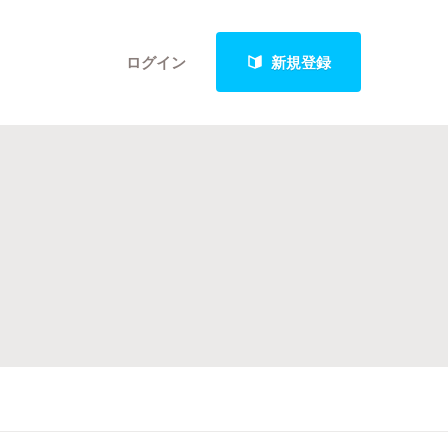
ログイン
新規登録
クト
最新進捗報告から探す