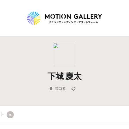
Highlight
人気のプロジェクト
新着プロジェクト
終了間近のプロジェ
下城 慶太
Feature
タグから探す
キュレーターから探す
特集から探す
東京都
Legendary
クト
0
最新達成プロジェクト
調達額が大きいプロジェクト