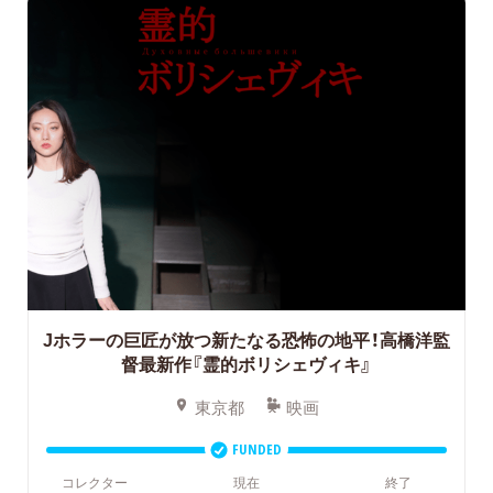
Jホラーの巨匠が放つ新たなる恐怖の地平！
高橋洋監
督最新作『霊的ボリシェヴィキ』
東京都
映画
FUNDED
コレクター
現在
終了