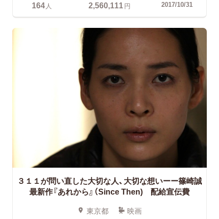
164
2,560,111
2017/10/31
人
円
３１１が問い直した大切な人、大切な想いーー篠崎誠
最新作『あれから』（Since Then) 配給宣伝費
東京都
映画