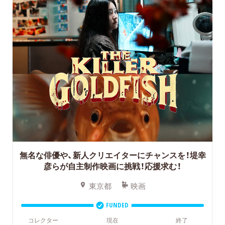
無名な俳優や、新人クリエイターにチャンスを！堤幸
彦らが自主制作映画に挑戦！応援求む！
東京都
映画
FUNDED
コレクター
現在
終了