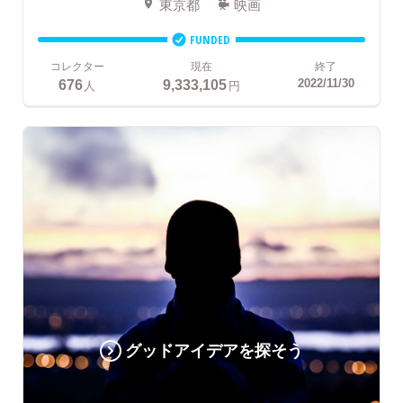
東京都
映画
FUNDED
コレクター
現在
終了
676
9,333,105
2022/11/30
人
円
グッドアイデアを探そう