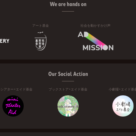
We are hands on
アート基金
社会を動かすかけ声
Our Social Action
ニシアター・エイド基金
ブックストア・エイド基金
小劇場・エイド基