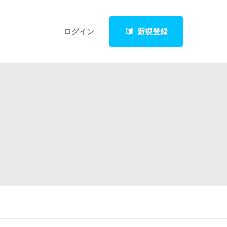
ログイン
新規登録
クト
最新進捗報告から探す