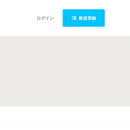
ログイン
新規登録
クト
最新進捗報告から探す