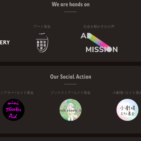
We are hands on
アート基金
社会を動かすかけ声
Our Social Action
ニシアター・エイド基金
ブックストア・エイド基金
小劇場・エイド基