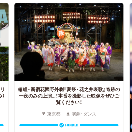
テリ
椿組・新宿花園野外劇『夏祭・花之井哀歌』奇跡の
み）
一夜のみの上演...！本番を撮影した映像をぜひご
覧ください！
東京都
演劇・ダンス
FUNDED