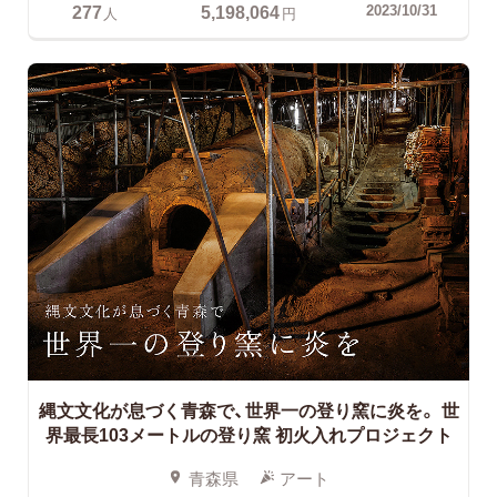
277
5,198,064
2023/10/31
人
円
縄文文化が息づく青森で、世界一の登り窯に炎を。 世
界最長103メートルの登り窯 初火入れプロジェクト
青森県
アート