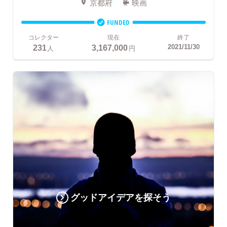
京都府
映画
FUNDED
コレクター
現在
終了
231
3,167,000
2021/11/30
人
円
グッドアイデアを探そう