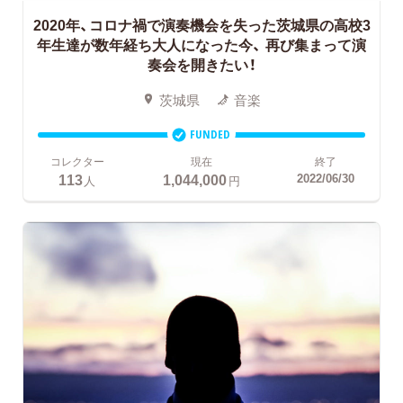
2020年、コロナ禍で演奏機会を失った茨城県の高校3
年生達が数年経ち大人になった今、
再び集まって演
奏会を開きたい！
茨城県
音楽
FUNDED
コレクター
現在
終了
113
1,044,000
2022/06/30
人
円