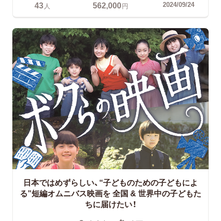
43
562,000
2024/09/24
人
円
日本ではめずらしい、“子どものための子どもによ
る”短編オムニバス映画を
全国 & 世界中の子どもた
ちに届けたい！