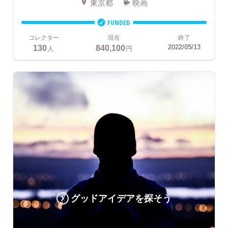
東京都
映画
FUNDED
コレクター
現在
終了
130
840,100
2022/05/13
人
円
グッドアイデアを探そう