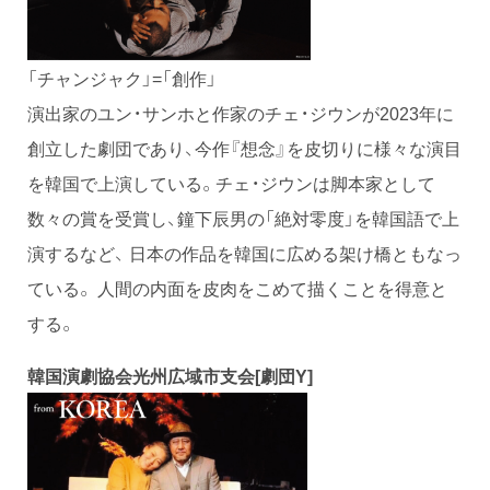
「チャンジャク」=「創作」
演出家のユン・サンホと作家のチェ・ジウンが2023年に
創立した劇団であり、今作『想念』を皮切りに様々な演目
を韓国で上演している。チェ・ジウンは脚本家として
数々の賞を受賞し、鐘下辰男の「絶対零度」を韓国語で上
演するなど、 日本の作品を韓国に広める架け橋ともなっ
ている。 人間の内面を皮肉をこめて描くことを得意と
する。
韓国演劇協会光州広域市支会[劇団Y]