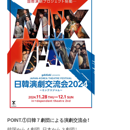
POINT.①
日韓７劇団による演劇交流会！
韓国から４劇団、日本から３劇団！