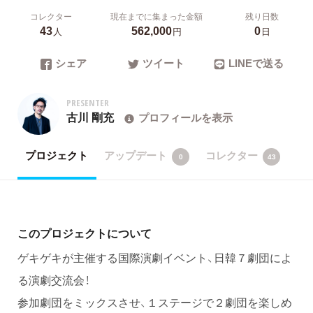
コレクター
現在までに集まった金額
残り日数
43
562,000
0
人
円
日
シェア
ツイート
LINEで送る
PRESENTER
古川 剛充
プロフィールを表示
プロジェクト
アップデート
コレクター
0
43
このプロジェクトについて
ゲキゲキが主催する国際演劇イベント、日韓７劇団によ
る演劇交流会！
参加劇団をミックスさせ、１ステージで２劇団を楽しめ