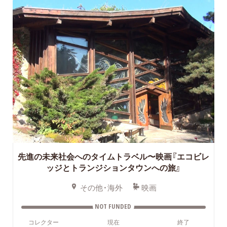
先進の未来社会へのタイムトラベル〜映画『エコビレ
ッジとトランジションタウンへの旅』
その他・海外
映画
NOT FUNDED
コレクター
現在
終了