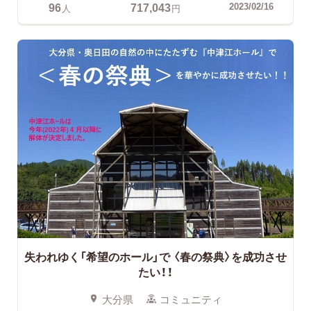
96
717,043
2023/02/16
人
円
失われゆく「希望のホール」で
〈春の祭典〉を成功させ
たい！！
大分県
コミュニティ