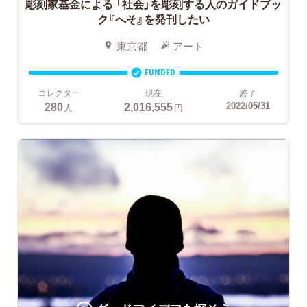
彫刻家基金による
「社会」を彫刻する人のガイドブッ
ク『へそ』を発刊したい
東京都
アート
FUNDED
コレクター
現在
終了
280
2,016,555
2022/05/31
人
円