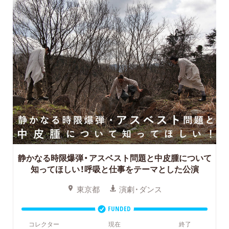
静かなる時限爆弾・アスベスト問題と中皮腫について
知ってほしい！
呼吸と仕事をテーマとした公演
東京都
演劇・ダンス
FUNDED
コレクター
現在
終了