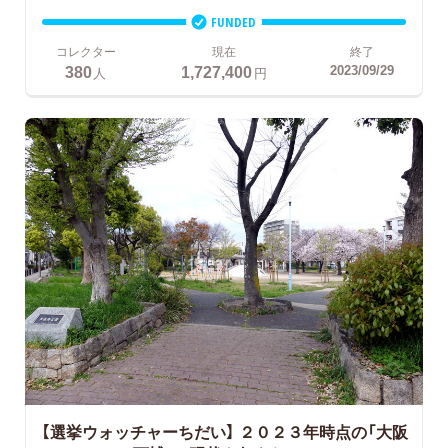
FUNDED
コレクター
現在
終了
380
1,727,400
2023/09/29
人
円
【選挙ウォッチャーちだい】 ２０２３年時点の「大阪