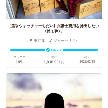
【選挙ウォッチャーちだい】 弁護士費用を捻出したい
（第１弾）。
東京都
ジャーナリズム
FUNDED
コレクター
現在
終了
185
1,038,931
2022/02/25
人
円