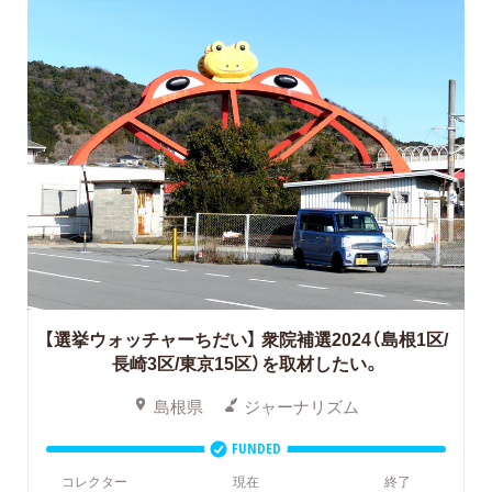
【選挙ウォッチャーちだい】
衆院補選2024（島根1区/
長崎3区/東京15区）を取材したい。
島根県
ジャーナリズム
FUNDED
コレクター
現在
終了