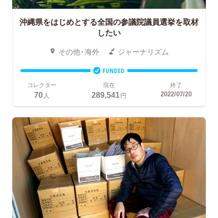
沖縄県をはじめとする全国の参議院議員選挙を取材
したい
その他・海外
ジャーナリズム
FUNDED
コレクター
現在
終了
70
289,541
2022/07/20
人
円