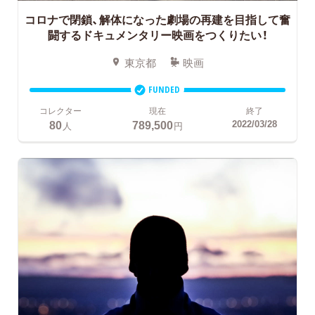
コロナで閉鎖、解体になった劇場の再建を目指して奮
闘するドキュメンタリー映画をつくりたい！
東京都
映画
FUNDED
コレクター
現在
終了
80
789,500
2022/03/28
人
円