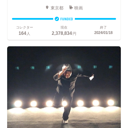
東京都
映画
FUNDED
コレクター
現在
終了
164
2,378,834
2024/01/18
人
円