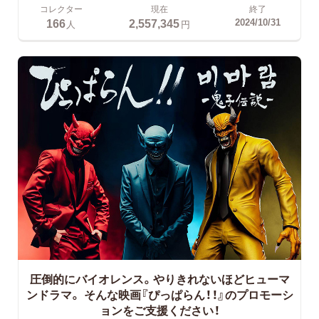
コレクター
現在
終了
166
2,557,345
2024/10/31
人
円
圧倒的にバイオレンス。やりきれないほどヒューマ
ンドラマ。
そんな映画『ぴっぱらん！！』のプロモーシ
ョンをご支援ください！