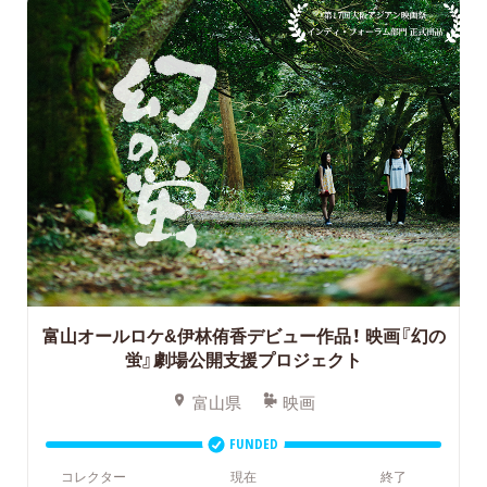
富山オールロケ&伊林侑香デビュー作品！
映画『幻の
蛍』劇場公開支援プロジェクト
富山県
映画
FUNDED
コレクター
現在
終了