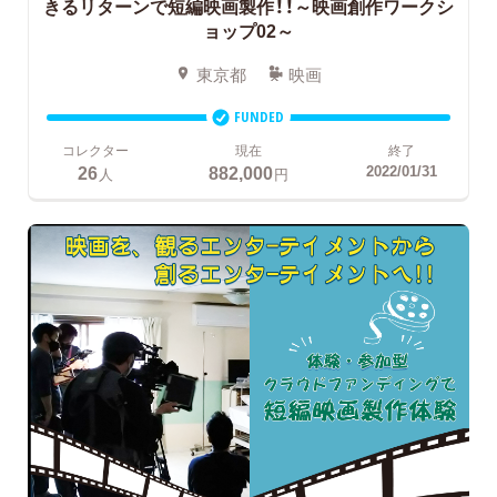
きるリターンで短編映画製作！！～映画創作ワークシ
ョップ02～
東京都
映画
FUNDED
コレクター
現在
終了
26
882,000
2022/01/31
人
円