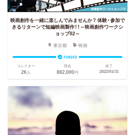
映画創作を一緒に楽しんでみませんか？
体験・参加で
きるリターンで短編映画製作！！～映画創作ワークシ
ョップ02～
東京都
映画
FUNDED
コレクター
現在
終了
26
882,000
2022/01/31
人
円